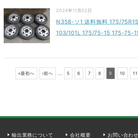
2024年11月02日
N358-ソ1 送料無料 175/75
103/101L 175/75-15 175
…
«最初へ
‹前へ
5
6
7
8
9
10
11
輸出業務について
会社概要
お問い合わ