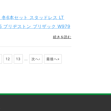
R15 冬6本セット スタッドレス LT
-75-15 ブリヂストン ブリザック W979
続きを読む
…
12
13
次へ›
最後へ»
せ