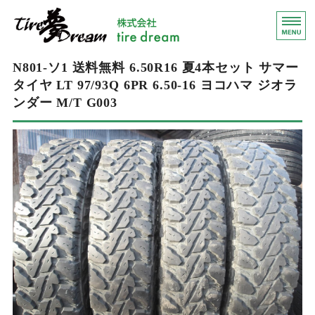
青森県八戸市
東北
ホーム
N801-ソ1 送料無料 6.50R16 夏4本セット サマー
タイヤ LT 97/93Q 6PR 6.50-16 ヨコハマ ジオラ
買い取り・販売業務
ンダー M/T G003
輸出業務について
会社概要
お問い合わせ